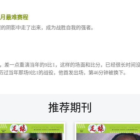
9月最难赛程
误的阴影中走了出来，成为战胜自我的强者。
泰，差一点重演当年的9比1，这样的场面和比分，已经很长时间
过当年那场9比1的战役，他首发出场，第46分钟被换下。
推荐期刊