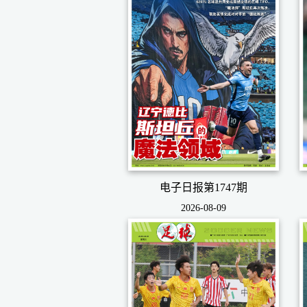
电子日报第1747期
2026-08-09