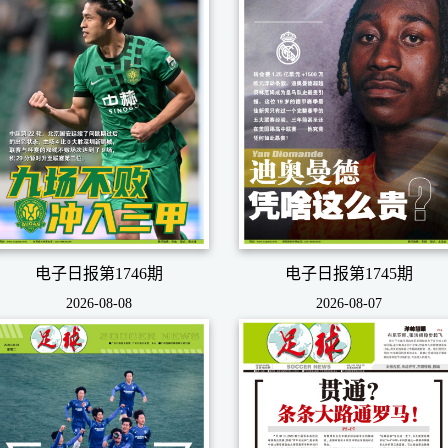
电子日报第1746期
电子日报第1745期
2026-08-08
2026-08-07