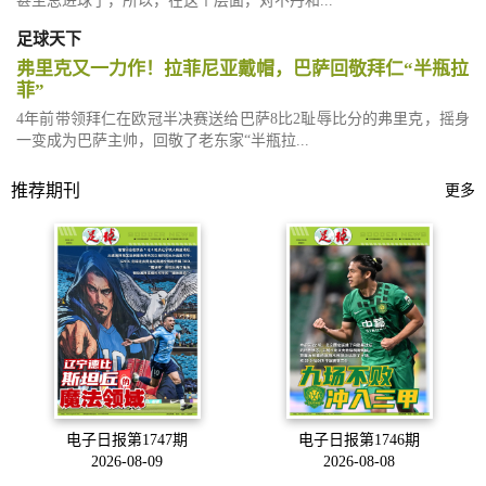
甚至总进球了，所以，在这个层面，对不丹和...
足球天下
弗里克又一力作！拉菲尼亚戴帽，巴萨回敬拜仁“半瓶拉
菲”
4年前带领拜仁在欧冠半决赛送给巴萨8比2耻辱比分的弗里克，摇身
一变成为巴萨主帅，回敬了老东家“半瓶拉...
推荐期刊
更多
电子日报第1747期
电子日报第1746期
2026-08-09
2026-08-08