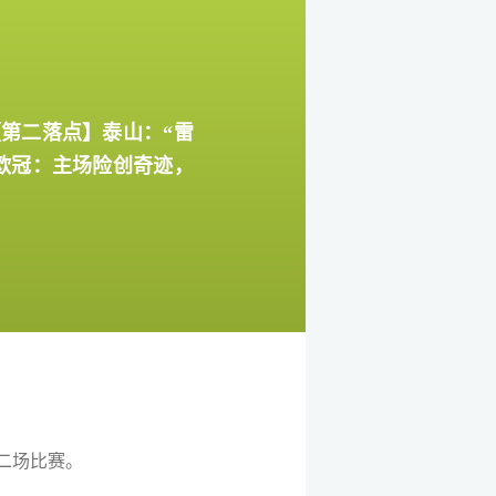
【第二落点】泰山：“雷
欧冠：主场险创奇迹，
第二场比赛。