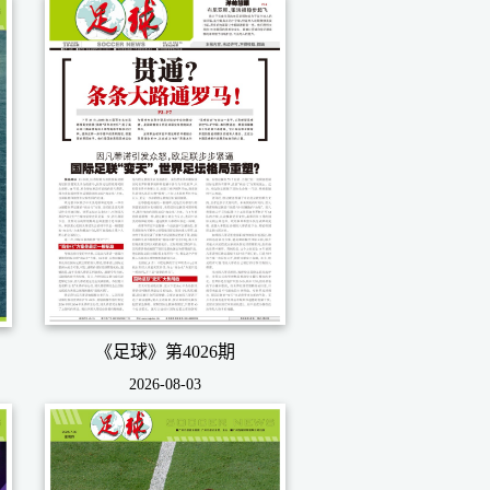
《足球》第4026期
2026-08-03