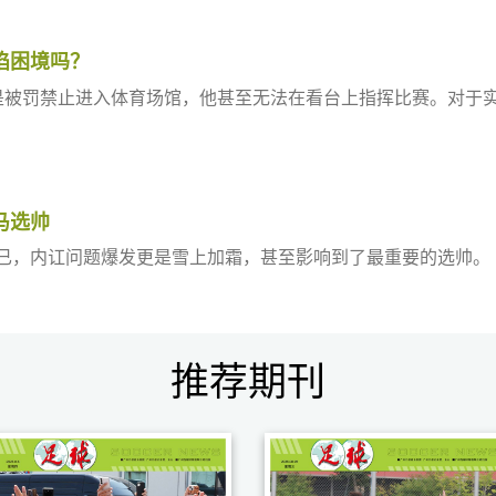
陷困境吗？
是被罚禁止进入体育场馆，他甚至无法在看台上指挥比赛。对于
马选帅
已，内讧问题爆发更是雪上加霜，甚至影响到了最重要的选帅。
推荐期刊