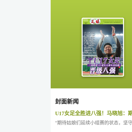
封面新闻
U17女足全胜进八强！马晓旭：
“期待姑娘们延续小组赛的状态，坚