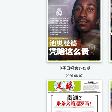
电子日报第1745期
2026-08-07