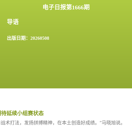
电子日报第1666期
出版日期：20260508
期待延续小组赛状态
守战术打法，发扬拼搏精神，在本土创造好成绩。”马晓旭说。