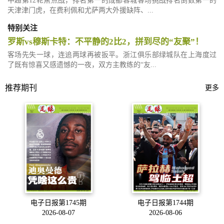
中超第12轮焦点战，排名第一的成都蓉城客场挑战排名倒数第一的
天津津门虎，在费利佩和尤萨两大外援缺阵、...
特别关注
罗斯vs穆斯卡特：不平静的2比2，拼到尽的“友聚”！
客场先失一球，连追两球再被扳平。浙江俱乐部绿城队在上海度过
了既有惊喜又感遗憾的一夜，双方主教练的“友...
推荐期刊
更多
电子日报第1745期
电子日报第1744期
2026-08-07
2026-08-06