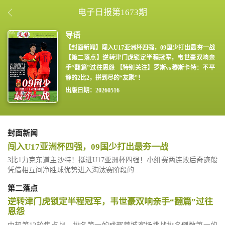
电子日报第1673期
【封面新闻】闯入U17亚洲杯四强，09国少打出最夯一战
【第二落点】逆转津门虎锁定半程冠军，韦世豪双响亲
手“翻篇”过往恩怨 【特别关注】罗斯vs穆斯卡特：不平
静的2比2，拼到尽的“友聚”！
出版日期：20260516
封面新闻
闯入U17亚洲杯四强，09国少打出最夯一战
3比1力克东道主沙特！挺进U17亚洲杯四强！小组赛两连败后奇迹般
凭借相互间净胜球优势进入淘汰赛阶段的...
第二落点
逆转津门虎锁定半程冠军，韦世豪双响亲手“翻篇”过往
恩怨