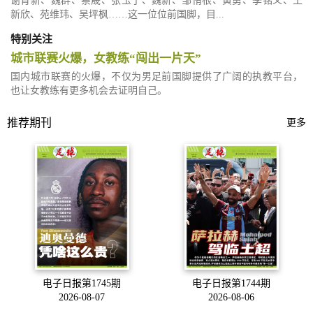
谢育新、魏群、蔡晟、张玉宁、魏新、邹侑根、黄勇、季铭义、王
新欣、苑维玮、吴坪枫……这一位位前国脚，目...
特别关注
城市联赛火爆，女教练“闯出一片天”
国内城市联赛的火爆，不仅为男足前国脚提供了广阔的执教平台，
也让女教练有更多机会去证明自己。
推荐期刊
更多
电子日报第1745期
电子日报第1744期
2026-08-07
2026-08-06