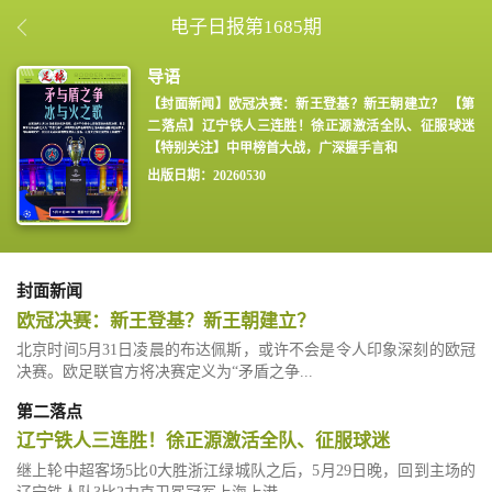
电子日报第1685期
【封面新闻】欧冠决赛：新王登基？新王朝建立？ 【第
二落点】辽宁铁人三连胜！徐正源激活全队、征服球迷
【特别关注】中甲榜首大战，广深握手言和
出版日期：20260530
封面新闻
欧冠决赛：新王登基？新王朝建立？
北京时间5月31日凌晨的布达佩斯，或许不会是令人印象深刻的欧冠
决赛。欧足联官方将决赛定义为“矛盾之争...
第二落点
辽宁铁人三连胜！徐正源激活全队、征服球迷
继上轮中超客场5比0大胜浙江绿城队之后，5月29日晚，回到主场的