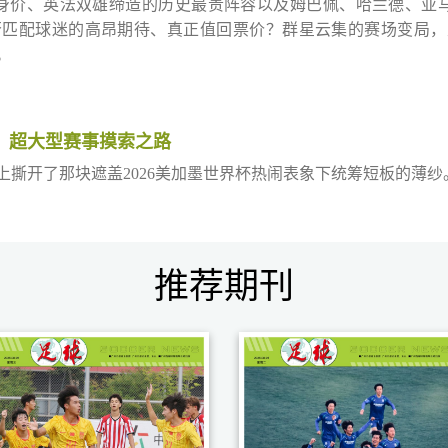
的总身价、英法双雄缔造的历史最贵阵容以及姆巴佩、哈兰德、亚
匹配球迷的高昂期待、真正值回票价？群星云集的赛场变局，又
。
，超大型赛事摸索之路
撕开了那块遮盖2026美加墨世界杯热闹表象下统筹短板的薄纱
推荐期刊