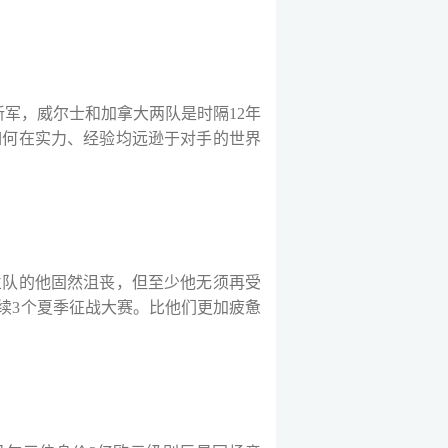
支新军，威尔士和加拿大两队是时隔12年
如何在实力、经验均远逊于对手的世界
兰队的他固然沮丧，但至少他无须再受
续3个夏季征战大赛。比他们更加疲惫
。