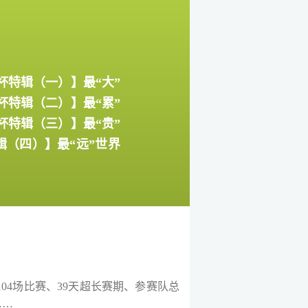
杯特辑（一）】最“大”
杯特辑（二）】最“累”
杯特辑（三）】最“贵”
辑（四）】最“远”世界
104场比赛、39天超长赛期、参赛队总
……