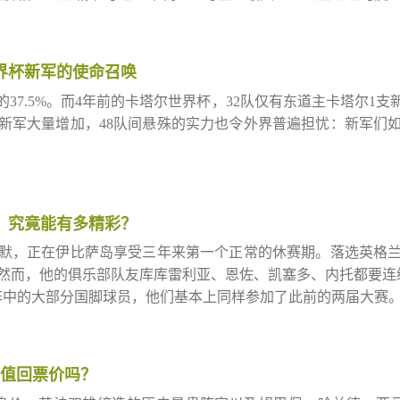
世界杯新军的使命召唤
37.5%。而4年前的卡塔尔世界杯，32队仅有东道主卡塔尔1
新军大量增加，48队间悬殊的实力也令外界普遍担忧：新军们
，究竟能有多精彩？
默，正在伊比萨岛享受三年来第一个正常的休赛期。落选英格
然而，他的俱乐部队友库库雷利亚、恩佐、凯塞多、内托都要连
黎阵中的大部分国脚球员，他们基本上同样参加了此前的两届大赛
能值回票价吗？