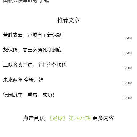
国驶入快车道的时间。
推荐文章
苦胜支云，蓉城有了新课题
07-08
想保级，支云必须死拼到底
07-08
三队齐头并进，主打海外拉练
07-08
未来两年 全新开始
07-08
德国战车，重启，成功！
07-08
点击阅读
《足球》第3924期
更多内容