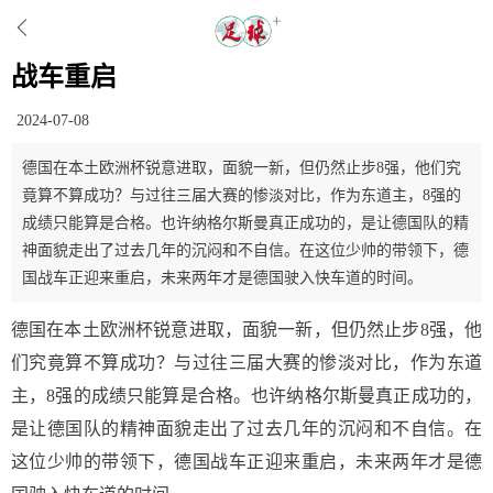
战车重启
2024-07-08
德国在本土欧洲杯锐意进取，面貌一新，但仍然止步8强，他们究
竟算不算成功？与过往三届大赛的惨淡对比，作为东道主，8强的
成绩只能算是合格。也许纳格尔斯曼真正成功的，是让德国队的精
神面貌走出了过去几年的沉闷和不自信。在这位少帅的带领下，德
国战车正迎来重启，未来两年才是德国驶入快车道的时间。
德国在本土欧洲杯锐意进取，面貌一新，但仍然止步8强，他
们究竟算不算成功？与过往三届大赛的惨淡对比，作为东道
主，8强的成绩只能算是合格。也许纳格尔斯曼真正成功的，
是让德国队的精神面貌走出了过去几年的沉闷和不自信。在
这位少帅的带领下，德国战车正迎来重启，未来两年才是德