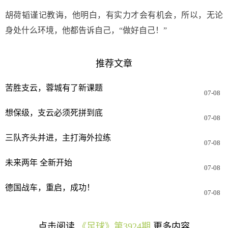
胡荷韬谨记教诲，他明白，有实力才会有机会，所以，无论
身处什么环境，他都告诉自己，“做好自己！”
推荐文章
苦胜支云，蓉城有了新课题
07-08
想保级，支云必须死拼到底
07-08
三队齐头并进，主打海外拉练
07-08
未来两年 全新开始
07-08
德国战车，重启，成功！
07-08
点击阅读
《足球》第3924期
更多内容