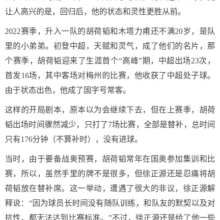
让人高兴的是，回归后，他的状态和灵性更胜从前。
2022赛季，升入一队的胡荷韬和木塔力甫还不满20岁，是队
里的小弟弟。初登中超，天赋和灵气，成了他们的名片，那
个赛季，胡荷韬迎来了生涯首个“高峰”期，中超出场23次，
首发16场，其中客场对梅州的比赛，他收获了中超处子球。
由于状态出色，他成了国字号常客。
这样的开局剧本，原本以为会继续下去，但在上赛季，胡荷
韬出场时间骤然减少，只打了7场比赛，全部是替补，总时间
只有176分钟（不算补时），没有进球。
当时，由于要备战奥预赛，胡荷韬常年在国奥参加集训和比
赛，所以，虽然手里的牌不是很多，但徐正源还是忍痛将胡
荷韬放在替补席。这一举动，遭遇了很大的非议，徐正源解
释说：“因为球员长时间没有随队训练，和队友的默契以及对
抗性，都无法达到比赛标准。”不过，徐正源还是给了他一些