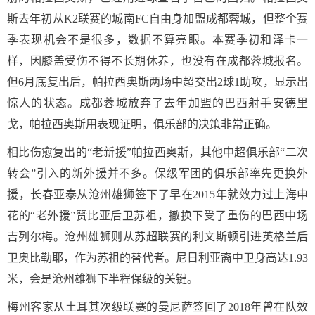
斯去年初从K2联赛的城南FC自由身加盟成都蓉城，但整个赛
季表现机会不是很多，数据不算亮眼。本赛季初和泽卡一
样，因膝盖受伤不得不长期休养，也没有在成都蓉城报名。
但6月底复出后，帕拉西奥斯两场中超交出2球1助攻，显示出
惊人的状态。成都蓉城放弃了去年加盟的巴西射手安德里
戈，帕拉西奥斯用表现证明，俱乐部的决策非常正确。
相比伤愈复出的“老新援”帕拉西奥斯，其他中超俱乐部“二次
转会”引入的新外援并不多。保级军团的俱乐部率先更换外
援，长春亚泰从沧州雄狮签下了早在2015年就效力过上海申
花的“老外援”赞比亚后卫苏祖，撤换下受了重伤的巴西中场
吉列尔梅。沧州雄狮则从苏超联赛的利文斯顿引进英格兰后
卫奥比勒耶，作为苏祖的替代者。尼日利亚裔中卫身高达1.93
米，会是沧州雄狮下半程保级的关键。
梅州客家从土耳其次级联赛的曼尼萨签回了2018年曾在队效