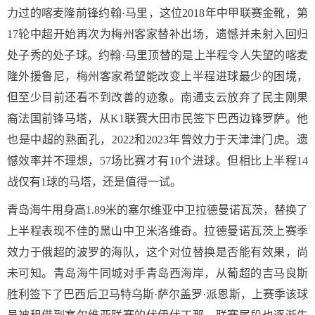
力过的喀麦隆前锋约翰·马里，这位2018年中甲联赛金靴，第
17轮中超开始再次为梅州客家替补出场，遗憾并未射入回归
处子秀的处子球。约翰·马里顶替的是上半程令人失望的喀麦
隆外援鲁尼，梅州客家希望能改变上半程进球最少的困境，
但至少目前还看不到改善的迹象。南通支云放弃了民主刚果
裔法国前锋马塔，从K1联赛大田市民签下巴西边锋罗萨。他
也是中超的熟面孔，2022和2023年曾效力于天津津门虎。遗
憾效率并不理想，57场比赛才有10个进球。但相比上半程14
战仅有1球的马塔，还是值得一试。
青岛海牛用身高1.89米的塞尔维亚中卫拉德曼诺瓦茨，替换了
上半程表现不佳的黑山中卫米洛维奇。拉德曼诺瓦茨上赛季
效力于俄超的波罗的海队，这个对位替换是否能有效果，尚
未可知。青岛海牛同城对手青岛西海岸，从葡超的吉马良斯
胜利签下了巴西后卫马特乌斯·萨尔盖罗·派恩斯，上赛季该球