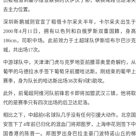
员被租借到塞尔维亚联赛的伏伊伏丁那，联赛尾段也逐渐失
去主力位置。
深圳新鹏城则官宣了租借卡尔采夫半年，卡尔采夫出生于
2000年4月11日，拥有以色列和白俄罗斯双重国籍，身高
186cm，司职中场。此前效力于土超球队伊斯坦布尔巴沙克
城，共出场17次。
中游球队中，天津津门虎与克罗地亚前腰菲奥里奇解约，从
葡甲的马德拉水手签下葡萄牙前腰哈达斯。刚结束的葡甲上
赛季，身为队长的哈达斯出场38次有9球5助攻。
此外，前葡超阿维河队前锋若卡即将加盟武汉三镇，他将取
代的是赛季只有四次出场的后卫达尼洛。
相比之下，中超前6名球队几乎没有任何引援大动作。北京国
安签下了4年前已归化的混血门将郑图罗，上海申花则签下中
国香港的陈晋一。郑图罗出身巴拉圭豪门波特诺山丘的梯