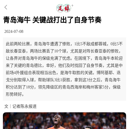
青岛海牛 关键战打出了自身节奏
2024-07-08
此前两轮比赛，青岛海牛遭遇了惨败，1比5不敌成都蓉城，0比5不
敌长春亚泰，两场比赛丢了10个球，尤其是对阵长春亚泰的惨败，
让各界对青岛海牛的保级充满了忧虑。在困境下，青岛海牛本轮迎
来了关键的青岛德比，幸好，他们及时找回了自身节奏，尤其是中
前场4外援组合表现相当出色，是海牛取胜的关键。博阿基耶、迭
戈分别取得入球，帮助球队3比1获胜，拿到这3分之后，青岛海牛
积分达到了18分，领先降级区的青岛西海岸和梅州客家5分，保级
形势转好。
文｜记者陈永报道