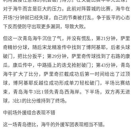
对于海牛而言是巨大的压力。此前对阵蓉城的比赛，海牛在
开场7分钟就已经失球，自己的节奏被打乱，争于扳平的心态
下反而使防守出现更多漏洞，导致大败。
但这一次青岛海牛沉住了气，并没有慌乱，第21分钟，萨里
奇精妙分球，随后宋龙精准传中找到了博阿基耶，后者头球
破门，把比分扳平；第29分钟，萨里奇传球找到了右路的康
瓜，康瓜传中，中路插上的迭戈抢射破门；第43分钟，青岛
海牛扩大了比分，萨里奇拦截成功后第一时间给出了过顶
球，博阿基耶反越位成功形成单刀轻松破门，半场比赛结
束，青岛海牛3比1领先青岛西海岸。下半场，双方再无进
球，3比1的比分维持到了终场。
中前场外援组合表现不错
这一场青岛德比，海牛的外援军团表现相当不错。