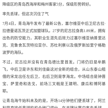
降级区的青岛西海岸和梅州客家5分，保级形势转好。
率先丢球，但这次沉住了气
7月4日，青岛海牛发布了最新公告，塞尔维亚中后卫尼古拉·
拉德曼诺瓦茨正式加盟球队。27岁的尼古拉身高1.89米，拥有
出色的防空能力，其职业生涯先后效力过塞尔维亚纳普里达
克、克鲁舍瓦茨特拉亚尔、苏杜利察以及俄罗斯加里宁格勒
波罗的海队。
不过，尼古拉并没有在青岛德比里首发。门将仍旧是牟鹏
飞，中后卫是许东和刘佳燊这对全新的组合，从山东泰山租
借的宋龙出任左后卫，右后卫则是李海龙。中场组合是钟晋
宝、萨里奇和迭戈，前场三叉戟是王建明、康瓜和博阿基
耶。
让青岛海牛始料未及的是，开场14分钟他们便丢球了，阿兰
利用直接任意球的机会破门得分。在关键比赛中率先丢球，