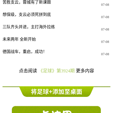
苦胜支云，蓉城有了新课题
07-08
想保级，支云必须死拼到底
07-08
三队齐头并进，主打海外拉练
07-08
未来两年 全新开始
07-08
德国战车，重启，成功！
07-08
点击阅读
《足球》第3924期
更多内容