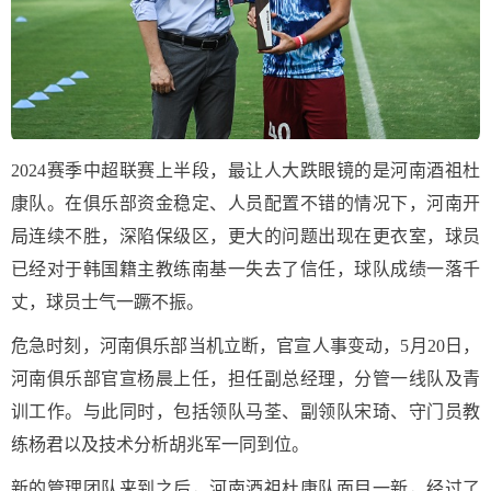
2024赛季中超联赛上半段，最让人大跌眼镜的是河南酒祖杜
康队。在俱乐部资金稳定、人员配置不错的情况下，河南开
局连续不胜，深陷保级区，更大的问题出现在更衣室，球员
已经对于韩国籍主教练南基一失去了信任，球队成绩一落千
丈，球员士气一蹶不振。
危急时刻，河南俱乐部当机立断，官宣人事变动，5月20日，
河南俱乐部官宣杨晨上任，担任副总经理，分管一线队及青
训工作。与此同时，包括领队马荃、副领队宋琦、守门员教
练杨君以及技术分析胡兆军一同到位。
新的管理团队来到之后，河南酒祖杜康队面目一新，经过了