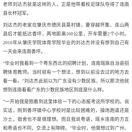
老师刘达杰就是这样的人，正是他带着校足球队夺得了连南
县长杯冠军。
刘达杰的老家在肇庆市德庆县莫村镇，要穿越怀集、连山两
县后才能抵达香坪，两地距离160公里，开车需要2个小时。
2016年从肇庆学院体育学院毕业的刘达杰并没有想到自己有
一天会来连南香坪。
“毕业时我看到一个粤东西北的招聘计划，连南瑶族自治县招
聘体育教师。当时就有一个想法，想到以前没去过的地方去
看一看。”刘达杰此前以为广东没有少数民族，所以那次他就
想到连南看看广东的少数民族地区到底是什么样。
“一开始我是抱着到这里体验一下的心态报考这所学校的。说
实话，刚到香坪镇中心学校时是比较困难的，操场跑道还是
沙土，宿舍也不是很理想。而且我说粤语，瑶乡连南的方言
和粤语也不同，交流上有障碍。”毕业时，他曾想过到广州、