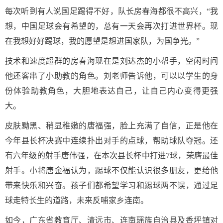
每次听到有人说国足踢得不好，队长房春海都很不高兴，“我
想，中国足球会有希望的，总有一天会再次打进世界杯。现
在我想好好踢球，我的愿望是想进国家队，为国争光。”
技术和速度超群的房春海现在是刘达杰的小帮手，空闲时间
他还客串了小助教的角色。刘老师告诉他，可以以学生的身
份体验助教角色，大胆地表达自己，让自己内心变得更强
大。
皮肤黝黑、稍显稚嫩的唐福强，脸上充满了自信，正是他在
今年县长杯决赛中连续扑出对手的点球，帮助球队夺冠。还
有六年级的射手唐伟强，在本次县长杯中打进7球，荣膺最佳
射手。小将唐金福认为，踢球不仅能认识很多朋友，更给他
带来快乐和兴奋。孩子们都希望学习和踢球两不误，通过足
球走特长生的道路，未来反哺家乡连南。
如今，广东省教育厅、清远市、连南瑶族自治县及香坪镇对