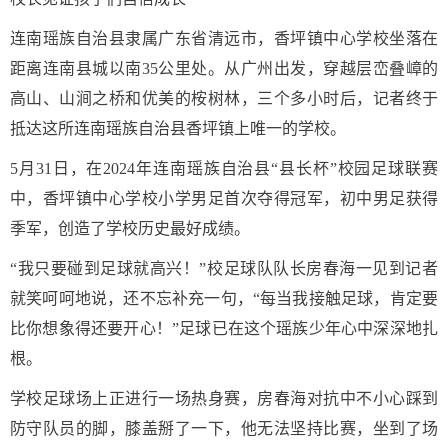
连南瑶族自治县隶属广东省清远市，香坪镇中心学校坐落在
距离连南县城以南35公里处。从广州出发，穿越层峦叠嶂的
高山、山涧之桥和优美的桉树林，三个多小时后，记者终于
抵达这所连南瑶族自治县香坪镇上唯一的学校。
5月31日，在2024年连南瑶族自治县“县长杯”校园足球联赛
中，香坪镇中心学校小学男足首次夺得冠军，初中男足获得
季军，创造了学校历史最好成绩。
“我只要碰到足球就高兴！”校足球队队长房春海一见到记者
就笑呵呵地说，还不忘补充一句，“每当我接触足球，肯定要
比你想象得还要开心！”足球已在这个瑶族少年心中深深地扎
根。
学校足球场上正进行一场热身赛，房春海对抗中不小心踩到
防守队员的脚，膝盖掰了一下，他无法坚持比赛，坐到了场