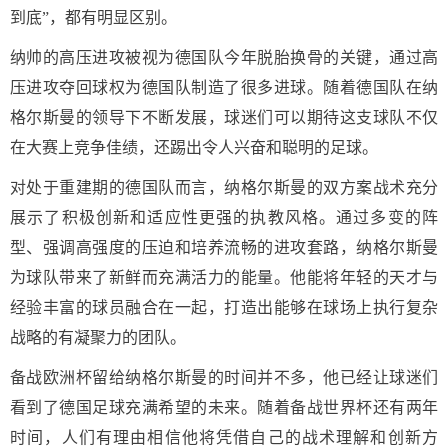
到底”，都有明显区别。
纳帅的高压进攻被视为德国队今年脱胎换骨的关键，通过高
压进攻夺回球权为德国队制造了很多进球。随着德国队在纳
格尔斯曼的领导下不断发展，球迷们可以期待这支球队不仅
在大赛上竞争佳绩，还踢出令人兴奋和聪明的足球。
对处于重建期的德国队而言，纳格尔斯曼的双方案战术充分
展示了积极创新和适应性更强的执教风格。通过多变的阵
型、强调高强度的压迫和培养流畅的进攻套路，纳格尔斯曼
为球队带来了新鲜而充满活力的能量。他能将年轻的天才与
经验丰富的球员融合在一起，打造出能够在球场上执行复杂
战略的有凝聚力的团队。
备战欧洲杯留给纳格尔斯曼的时间并不多，他已经让球迷们
看到了德国足球充满希望的未来。随着备战世界杯还有两年
时间，人们有理由相信他将凭借自己的战术理解和创新方