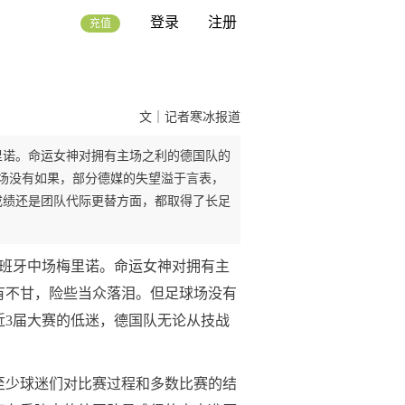
登录
注册
充值
文｜记者寒冰报道
梅里诺。命运女神对拥有主场之利的德国队的
场没有如果，部分德媒的失望溢于言表，
成绩还是团队代际更替方面，都取得了长足
西班牙中场梅里诺。命运女神对拥有主
有不甘，险些当众落泪。但足球场没有
近3届大赛的低迷，德国队无论从技战
至少球迷们对比赛过程和多数比赛的结