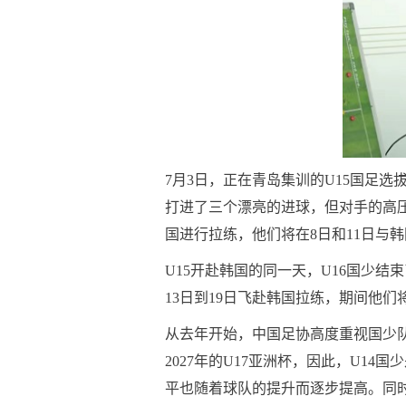
7月3日，正在青岛集训的U15国足选
打进了三个漂亮的进球，但对手的高压
国进行拉练，他们将在8日和11日与韩
U15开赴韩国的同一天，U16国少结
13日到19日飞赴韩国拉练，期间他们
从去年开始，中国足协高度重视国少队的
2027年的U17亚洲杯，因此，U
平也随着球队的提升而逐步提高。同