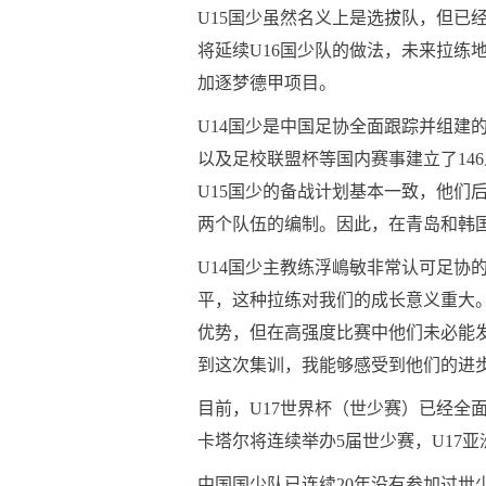
U15国少虽然名义上是选拔队，但已
将延续U16国少队的做法，未来拉
加逐梦德甲项目。
U14国少是中国足协全面跟踪并组建
以及足校联盟杯等国内赛事建立了146
U15国少的备战计划基本一致，他们后
两个队伍的编制。因此，在青岛和韩国
U14国少主教练浮嶋敏非常认可足协
平，这种拉练对我们的成长意义重大
优势，但在高强度比赛中他们未必能
到这次集训，我能够感受到他们的进
目前，U17世界杯（世少赛）已经全
卡塔尔将连续举办5届世少赛，U17
中国国少队已连续20年没有参加过世