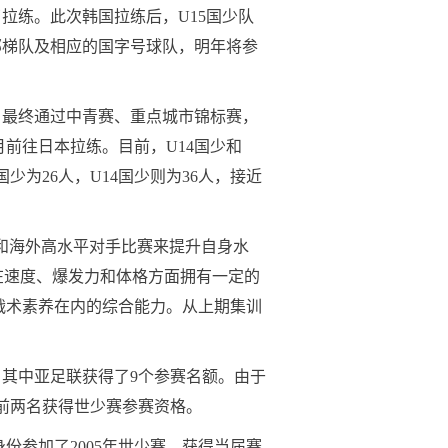
拉练。此次韩国拉练后，U15国少队
部梯队及相应的国字号球队，明年将参
，最终通过中青赛、重点城市锦标赛，
月前往日本拉练。目前，U14国少和
少为26人，U14国少则为36人，接近
过和海外高水平对手比赛来提升自身水
在速度、爆发力和体格方面拥有一定的
战术素养在内的综合能力。从上期集训
，其中亚足联获得了9个参赛名额。由于
组前两名获得世少赛参赛资格。
份参加了2005年世少赛，获得当届赛