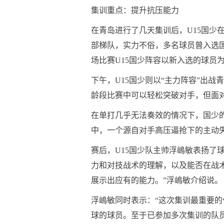
集训重点：提升抗压能力
在青岛进行了几天集训后，U15国少
部梯队，实力不俗，多名球员曾入选国
场比赛U15国少阵容以新入选的球员
下午，U15国少则以“主力阵容”出
龄段比赛中可以轻松突破对手，但面对
在单打几乎无法奏效的情况下，国少
中，一个源自对手高压逼抢下的主动
赛后，U15国少队主帅浮嶋敏表扬了
力和对技战术的理解，以及能否在战
展示出应有的能力。”浮嶋敏介绍说。
浮嶋敏同时表示：“这次集训最重要
球的球员。至于已参加多次集训的队