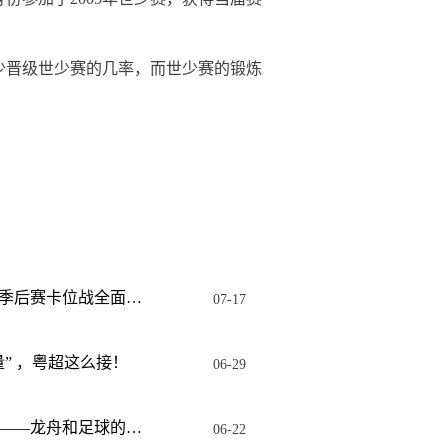
少晋级世少赛的几率，而世少赛的锻炼
粤超第十比赛周：季后赛卡位战全面打响，广佛德比最受关注
07-17
” ，粤超这么接！
06-29
在粤超赛场过端午——龙舟和足球的水陆联动！
06-22