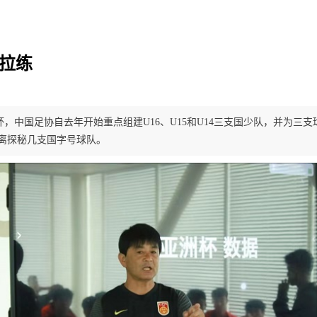
拉练
17亚洲杯，中国足协自去年开始重点组建U16、U15和U14三支国少队，并
离探秘几支国字号球队。