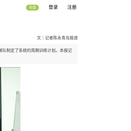
登录
注册
充值
文｜记者陈永青岛报道
为三支球队制定了系统的周期训练计划。本报记