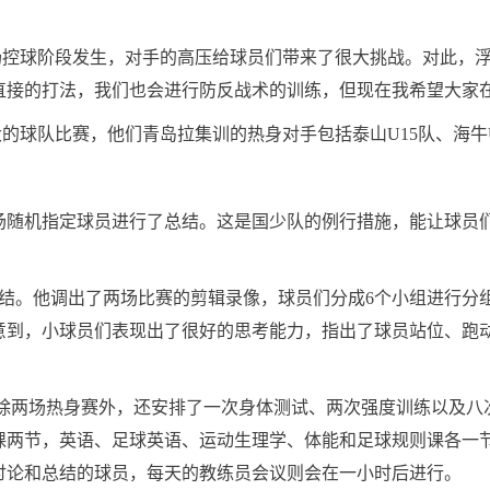
场控球阶段发生，对手的高压给球员们带来了很大挑战。对此，
直接的打法，我们也会进行防反战术的训练，但现在我希望大家在
的球队比赛，他们青岛拉集训的热身对手包括泰山U15队、海牛U
现场随机指定球员进行了总结。这是国少队的例行措施，能让球员
总结。他调出了两场比赛的剪辑录像，球员们分成6个小组进行分
意到，小球员们表现出了很好的思考能力，指出了球员站位、跑
队除两场热身赛外，还安排了一次身体测试、两次强度训练以及
课两节，英语、足球英语、运动生理学、体能和足球规则课各一
讨论和总结的球员，每天的教练员会议则会在一小时后进行。