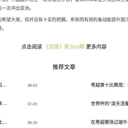
后一次冲出亚洲。
的希望大增，但并没有十足的把握。系统而有效的备战能提升国
要。
点击阅读
《足球》第3924期
更多内容
推荐文章
粤超：常规赛实现“多方共赢”，季后赛还要“做优增量”！
08-03
粤超“特区德比”，深圳队目标直通季后赛
世界杯的“泼天流量
07-03
榜首追击、卡位混战、首胜攻坚齐上演——粤超第八比赛周前瞻
06-26