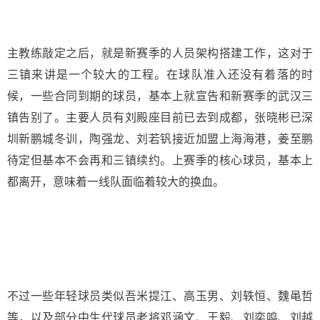
主教练敲定之后，就是新赛季的人员架构搭建工作，这对于
三镇来讲是一个较大的工程。在球队准入还没有着落的时
候，一些合同到期的球员，基本上就宣告和新赛季的武汉三
镇告别了。主要人员有刘殿座目前已去到成都，张晓彬已深
圳新鹏城冬训，陶强龙、刘若钒接近加盟上海海港，姜至鹏
待定但基本不会再和三镇续约。上赛季的核心球员，基本上
都离开，意味着一线队面临着较大的换血。
不过一些年轻球员类似吾米提江、高玉男、刘轶恒、魏黾哲
等，以及部分中生代球员老将邓涵文、王毅、刘奕鸣、刘越