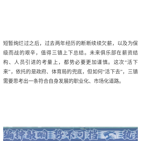
短暂绚烂过之后，过去两年经历的断断续续欠薪，以及为保
级而战的艰辛，值得三镇上下总结。未来俱乐部在薪资结
构、人员引进的考量上，都势必要更加谨慎。这次“活下
来”，依托的是政府、体育局的兜底，但如何“活下去”，三镇
需要思考出一条符合自身发展的职业化、市场化道路。