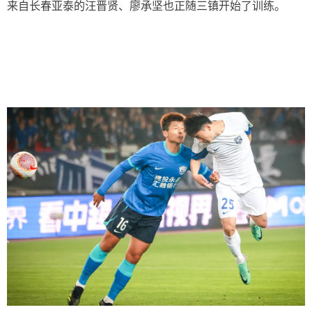
来自长春亚泰的汪晋贤、廖承坚也正随三镇开始了训练。