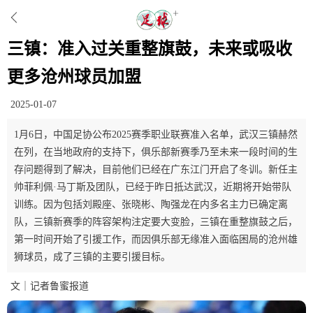
三镇：准入过关重整旗鼓，未来或吸收
更多沧州球员加盟
2025-01-07
1月6日，中国足协公布2025赛季职业联赛准入名单，武汉三镇赫然
在列，在当地政府的支持下，俱乐部新赛季乃至未来一段时间的生
存问题得到了解决，目前他们已经在广东江门开启了冬训。新任主
帅菲利佩·马丁斯及团队，已经于昨日抵达武汉，近期将开始带队
训练。因为包括刘殿座、张晓彬、陶强龙在内多名主力已确定离
队，三镇新赛季的阵容架构注定要大变脸，三镇在重整旗鼓之后，
第一时间开始了引援工作，而因俱乐部无缘准入面临困局的沧州雄
狮球员，成了三镇的主要引援目标。
文｜记者鲁蜜报道