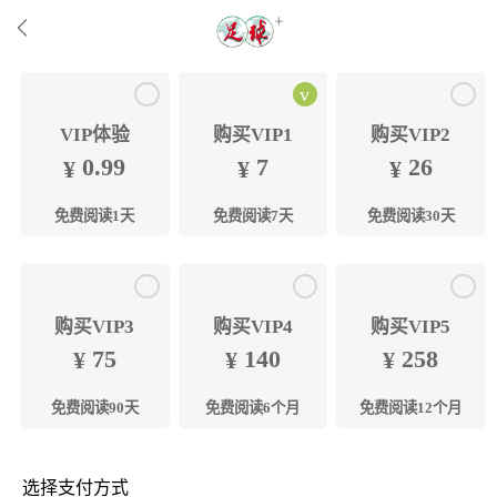
VIP体验
购买VIP1
购买VIP2
0.99
7
26
¥
¥
¥
免费阅读1天
免费阅读7天
免费阅读30天
购买VIP3
购买VIP4
购买VIP5
75
140
258
¥
¥
¥
免费阅读90天
免费阅读6个月
免费阅读12个月
选择支付方式