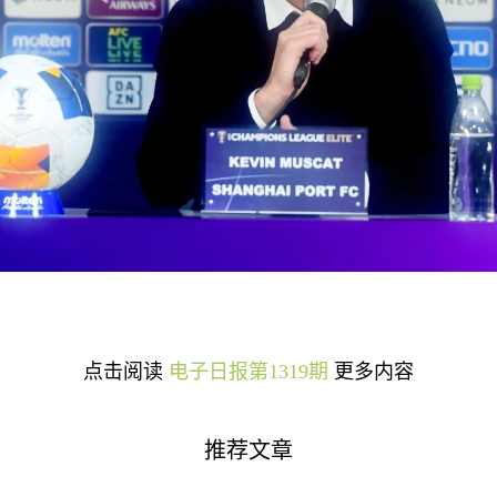
点击阅读
电子日报第1319期
更多内容
推荐文章