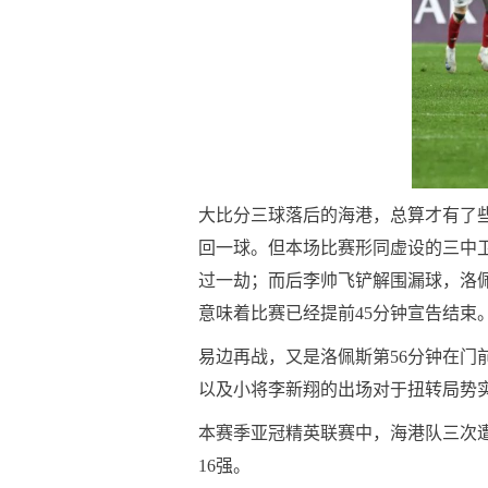
大比分三球落后的海港，总算才有了
回一球。但本场比赛形同虚设的三中
过一劫；而后李帅飞铲解围漏球，洛
意味着比赛已经提前45分钟宣告结束
易边再战，又是洛佩斯第56分钟在门
以及小将李新翔的出场对于扭转局势
本赛季亚冠精英联赛中，海港队三次遭
16强。