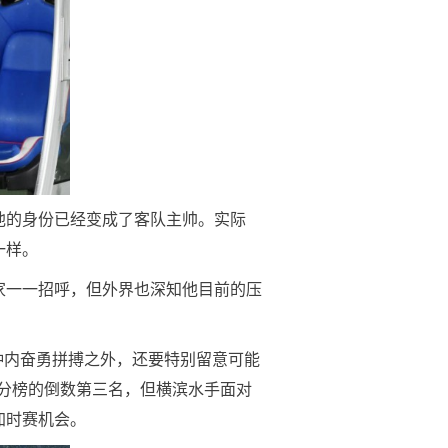
他的身份已经变成了客队主帅。实际
一样。
家一一招呼，但外界也深知他目前的压
钟内奋勇拼搏之外，还要特别留意可能
分榜的倒数第三名，但横滨水手面对
加时赛机会。