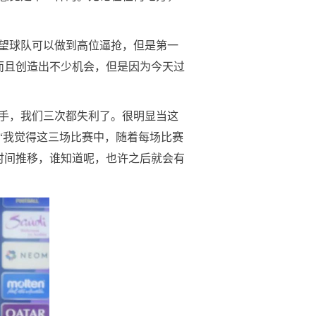
望球队可以做到高位逼抢，但是第一
而且创造出不少机会，但是因为今天过
手，我们三次都失利了。很明显当这
“我觉得这三场比赛中，随着每场比赛
时间推移，谁知道呢，也许之后就会有