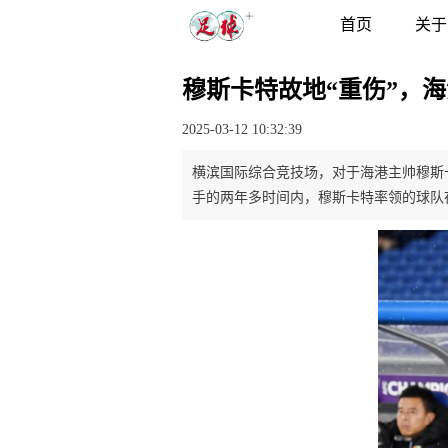
首页
关于
穆斯卡特故地“重伤”，
2025-03-12 10:32:39
横滨国际综合竞技场，对于海港主帅穆斯
手的两年多时间内，穆斯卡特率领的球队