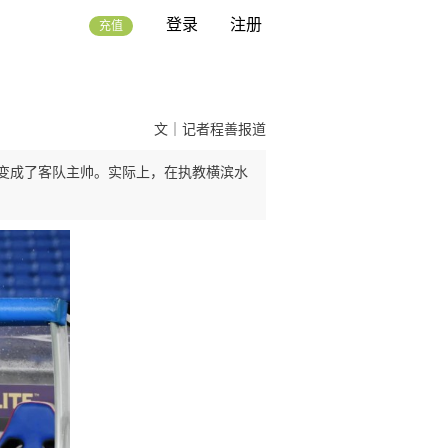
登录
注册
充值
文｜记者程善报道
变成了客队主帅。实际上，在执教横滨水