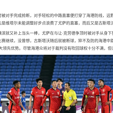
时被对手完成抢断，对手轻松的中路直塞便打穿了海港防线，远野
先是维塔尔未能调整好步点浪费了尤萨的直塞，而后又是古斯塔
横滨就又补上当头一棒，尤萨在与让·克劳德争顶时被对手从身下
比赛继续，没曾想，古斯塔沃随后就被断球，猝不及防的海港中
扩大领先优势。尽管海港众将对于裁判没有吹回球权十分不满，但