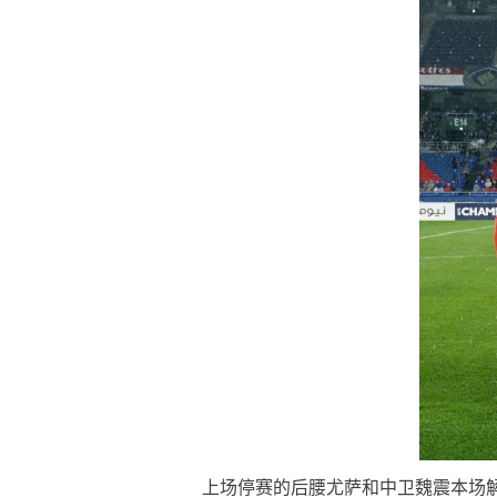
上场停赛的后腰尤萨和中卫魏震本场