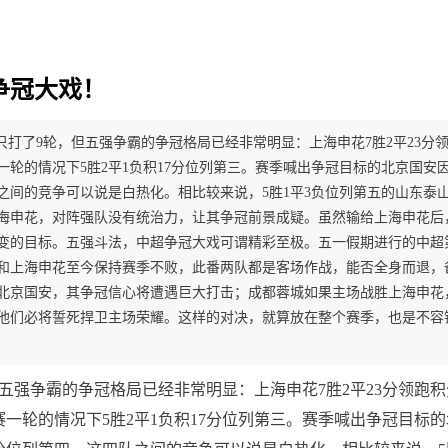
争冠大戏！
赛只打了9轮，但五强争霸的争冠格局已经非常明显：上海申花7胜2平23分领
一轮的情况下5胜2平1负积17分位列第三。赛季喊出争冠目标的北京国安
队之间的竞争可以说是白热化。相比较来说，5胜1平3负位列第五的山东泰
海申花，对阵强队没有统治力，让其争冠前景成疑。虽然输给上海申花后
变的目标。五强斗法，中超争冠大戏可谓精彩至极。五一假期进行的中超第
和上海申花至今保持赛季不败，此番两队都是客场作战，能否全身而退，
北京国安，其争冠信心将遭遇巨大打击；成都蓉城如果主场战胜上海申花
他们必将誓死捍卫主场荣耀。这样的对决，就算放在整个赛季，也是不容
但五强争霸的争冠格局已经非常明显：上海申花7胜2平23分领跑积
一轮的情况下5胜2平1负积17分位列第三。赛季喊出争冠目标