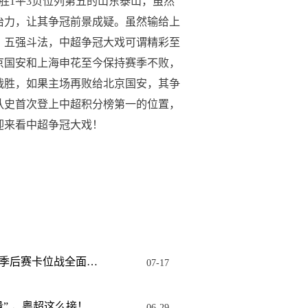
胜1平3负位列第五的山东泰山，虽然
治力，让其争冠前景成疑。虽然输给上
。五强斗法，中超争冠大戏可谓精彩至
京国安和上海申花至今保持赛季不败，
战胜，如果主场再败给北京国安，其争
队史首次登上中超积分榜第一的位置，
迎来看中超争冠大戏！
粤超第十比赛周：季后赛卡位战全面打响，广佛德比最受关注
07-17
” ，粤超这么接！
06-29