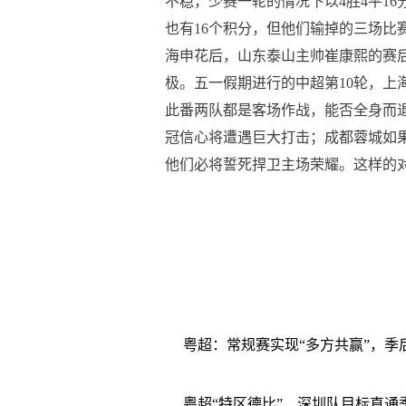
不稳，少赛一轮的情况下以4胜4平1
也有16个积分，但他们输掉的三场
海申花后，山东泰山主帅崔康熙的赛
极。五一假期进行的中超第10轮，
此番两队都是客场作战，能否全身而
冠信心将遭遇巨大打击；成都蓉城如
他们必将誓死捍卫主场荣耀。这样的