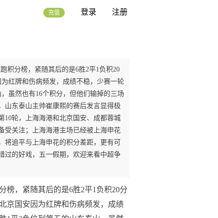
登录
注册
充值
跑积分榜，紧随其后的是6胜2平1负积20
因为红牌和伤病频发，成绩不稳，少赛一轮
山，虽然也有16个积分，但他们输掉的三场
，山东泰山主帅崔康熙的赛后发言显得极
10轮，上海海港和北京国安、成都蓉城
备受关注；上海海港主场已经被上海申花
，将追平与上海申花的积分差距，更有可
错过的好戏，五一假期，欢迎来看中超争
分榜，紧随其后的是6胜2平1负积20分
的北京国安因为红牌和伤病频发，成绩