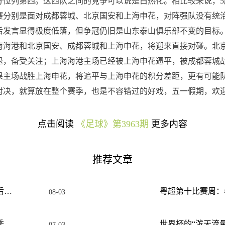
6分位列第四。这四队之间的竞争可以说是白热化。相比较来说，5
比赛分别是面对成都蓉城、北京国安和上海申花，对阵强队没有统
后发言显得极度低落，但争冠仍旧是山东泰山俱乐部不变的目标
上海海港和北京国安、成都蓉城和上海申花，将迎来直接对碰。北
退，备受关注；上海海港主场已经被上海申花逼平，被成都蓉城
果主场战胜上海申花，将追平与上海申花的积分差距，更有可能
对决，就算放在整个赛季，也是不容错过的好戏，五一假期，欢
点击阅读
《足球》第3963期
更多内容
推荐文章
粤超：常规赛实现“多方共赢”，季后赛还要“做优增量”！
08-03
粤超“特区德比”，深圳队目标直通季后赛
世界杯的“泼天流量
07-03