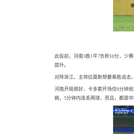
此役前，河南3胜1平7负积10分，
提升。
对阵浙江，主帅拉莫斯想要乘胜追击
河南开局很好，卡多索开场仅6分钟
病，5分钟内连丢两球，而且，都是