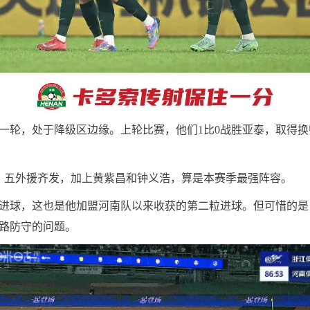
少赛一轮，处于降级区边缘。上轮比赛，他们1比0战胜亚泰，取得
，五外援齐发，加上黄紫昌和钟义浩，算是本赛季最强阵容。
就进球，这也是他加盟河南队以来收获的第二粒进球。但可惜的是
中路防守的问题。