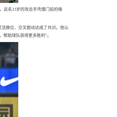
，这名23岁的攻击手凭借门前的嗅
灵活换位、交叉跑动达成了共识。他认
，帮助球队获得更多胜利”。