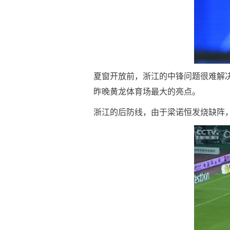
夏窗开放前，浙江的中锋问题很难解决
昨晚黄龙体育场最大的亮点。
浙江的后防线，由于梁诺恒发烧缺阵