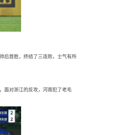
换帅后首胜，终结了三连败，士气有所
，面对浙江的反攻，河南犯了老毛