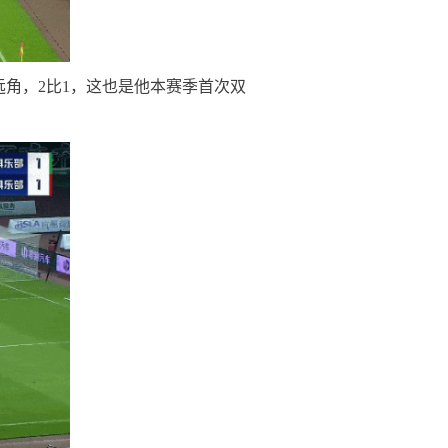
角，2比1，这也是他本赛季首次双