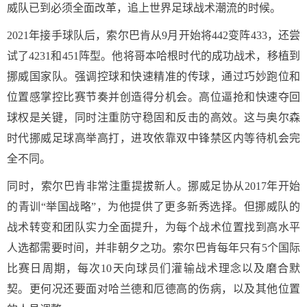
威队已到必须全面改革，追上世界足球战术潮流的时候。
2021年接手球队后，索尔巴肯从9月开始将442变阵433，还尝
试了4231和451阵型。他将哥本哈根时代的成功战术，移植到
挪威国家队。强调控球和快速精准的传球，通过巧妙跑位和
位置感掌控比赛节奏并创造得分机会。高位逼抢和快速夺回
球权是关键，同时注重防守稳固和反击的高效。这与奥尔森
时代挪威足球高举高打，进攻依靠双中锋禁区内等待机会完
全不同。
同时，索尔巴肯非常注重提拔新人。挪威足协从2017年开始
的青训“举国战略”，为他提供了更多新秀选择。但挪威队的
战术转变和团队实力全面提升，为每个战术位置找到高水平
人选都需要时间，并非朝夕之功。索尔巴肯每年只有5个国际
比赛日周期，每次10天向球员们灌输战术理念以及磨合默
契。更何况还要面对哈兰德和厄德高的伤病，以及其他位置