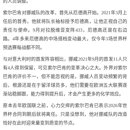
的人员调整。
索尔巴肯对挪威队的改革，首先从厄德高开始。2021年3月上
任后的首秀，他就将队长袖标授予厄德高，让他正视自己的
责任与使命。9月对拉脱维亚变阵433，厄德高还是在右边
路。4年多来厄德高的中场搭档变动最大，仅今年3场世界杯
预选赛每战都不同。
与对意大利时的首发阵容相比，挪威2021年9月的首发11人只
有4人得到保留，可见索尔巴肯的变革决心之大。外界对索尔
巴肯的评价不一，但不能忽视的是，挪威人员变动频繁的背
后，根源还是在于留洋球员多，他们需要在欧洲五大联赛逐
渐站稳脚跟，能力得到提升后，才会产生更多的化学效应。
原本去年欧国联之前，心力交瘁的索尔巴肯已表示2026年世
界杯合同到期后就将离任。只是没想到，他对挪威队的改造
恰好在此时迎来量变到质变的节点。