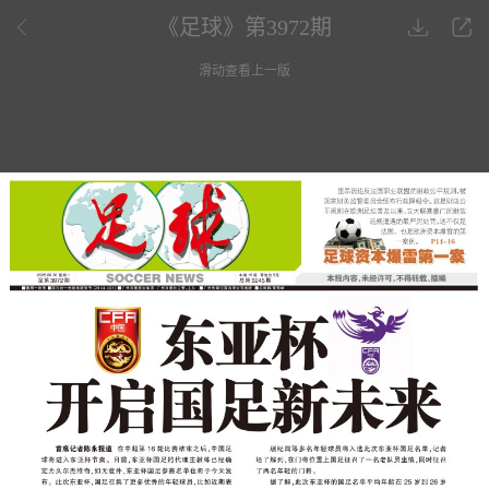
《足球》第3972期
滑动查看上一版
第一版
东亚杯 开启国足新未来
在中超第16轮比赛结束之后，中国足球将进入东亚杯节奏。目前，
新疆·喀什 足球印象
6月24日到30日，第二届“喀什杯”国际青少年足球邀请赛在新疆喀
足球资本爆雷第一案
里昂因违反法国职业联盟的财政公平规则，被国家财务监管委员会颁