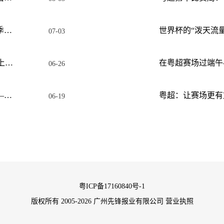
粤超“特区德比”，深圳队目标直通季后赛
世界杯的“泼天流量
07-03
榜首追击、卡位混战、首胜攻坚齐上演——粤超第八比赛周前瞻
06-26
德比遍布东西，龙舟与足球“竞赛”——粤超第7轮激情拉满
06-19
粤ICP备17160840号-1
版权所有 2005-2026 广州先锋报业有限公司
营业执照