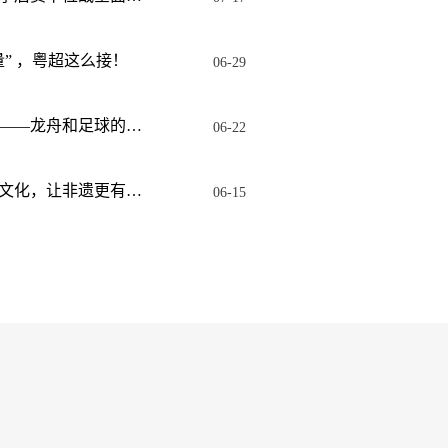
” ，粤超这么接！
06-29
在粤超赛场过端午——龙舟和足球的水陆联动！
06-22
粤超：让赛场更有文化，让非遗更有活力
06-15