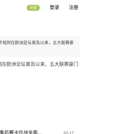
登录
注册
充值
平规则在欧洲足坛普及以来，五大联赛豪
则在欧洲足坛普及以来，五大联赛豪门
粤超第十比赛周：季后赛卡位战全面打响，广佛德比最受关注
07-17