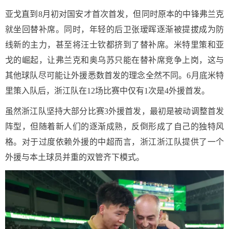
亚戈直到8月初对国安才首次首发，但同时原本的中锋弗兰克
就坐回替补席。同时，年轻的后卫张瑷晖逐渐被提拔成为防
线新的主力，甚至将汪士钦都挤到了替补席。米特里策和亚
戈的崛起，让弗兰克和奥乌苏只能在替补席竞争上岗，这与
其他球队尽可能让外援悉数首发的理念全然不同。6月底米特
里策入队后，浙江队在12场比赛中仅有1次是4外援首发。
虽然浙江队坚持大部分比赛3外援首发，最初是被动调整首发
阵型，但随着新人们的逐渐成熟，反倒形成了自己的独特风
格。对于过度依赖外援的中超而言，浙江浙江队提供了一个
外援与本土球员并重的双管齐下模式。