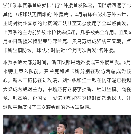
浙江队本赛季首轮就排出了5外援首发阵容，但随后遭遇了比
其他中超球队更困难的“外援荒”。4月前锋布彭扎意外去世，
主场对梅州客家的比赛浙江队甚至无奈使用了全华班首发。
上赛季的主力前锋埃弗拉状态低迷，几乎被完全弃用。直到6
月30日新援米特里策与弗兰克、奥乌苏组成锋线三叉戟，卢
卡斯坐镇防线，球队才时隔近4个月再次首发4名外援。
本赛季绝大部分时间，浙江队都是两外援或三外援首发。6月
米特里策入队前，弗兰克和卢卡斯分别在攻防两端成为核
心，新人王钰栋在进攻端，刘浩帆和汪士钦在防守端已挑起
大梁成为绝对主力，中场还有老将李提香、程进坐镇。陶强
龙、钱杰给、孙国文、梁诺恒都能在这段时间帮助球队，让
球队平稳度过了二次转会前的外援短缺期。