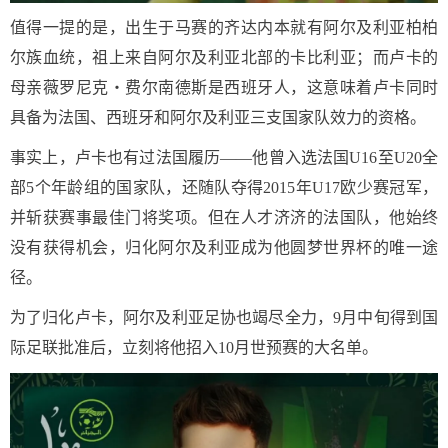
值得一提的是，出生于马赛的齐达内本就有阿尔及利亚柏柏
尔族血统，祖上来自阿尔及利亚北部的卡比利亚；而卢卡的
母亲薇罗尼克・费尔南德斯是西班牙人，这意味着卢卡同时
具备为法国、西班牙和阿尔及利亚三支国家队效力的资格。
事实上，卢卡也有过法国履历——他曾入选法国U16至U20全
部5个年龄组的国家队，还随队夺得2015年U17欧少赛冠军，
并斩获赛事最佳门将奖项。但在人才济济的法国队，他始终
没有获得机会，归化阿尔及利亚成为他圆梦世界杯的唯一途
径。
为了归化卢卡，阿尔及利亚足协也竭尽全力，9月中旬得到国
际足联批准后，立刻将他招入10月世预赛的大名单。