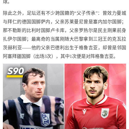
球。
除此之外，足坛还有不少跨国籍的“父子传承”：曾效力曼城
与拜仁的德国国脚萨内，父亲苏莱曼尼曾是塞内加尔国脚；
那不勒斯的比利时国脚卢卡库，父亲罗热尔是民主刚果前身
扎伊尔国脚；最离奇的当属刚随大巴黎拿到三冠王的克瓦拉
茨赫利亚——他的父亲巴德利出生于格鲁吉亚，却曾是邻国
阿塞拜疆国脚（出场3次），其中1次便是对阵格鲁吉亚。