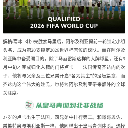
撰稿/寒冰 3比0完胜索马里后，阿尔及利亚提前一轮锁定小组
头名，成为第20支锁定2026世界杯席位的球队。而在阿尔及
利亚阵中备受瞩目的，除了马赫雷斯这样的大牌球星，还有9
月中旬才完成归化入籍的门将卢卡——法国传奇齐达内的次
子，他将与父亲及三位兄弟开启“各为其主”的足坛篇章，而
齐达内这个伟大的姓氏，也将为阿尔及利亚带来额外的全球
关注度。
27岁的卢卡出生于法国，四兄弟中排行第二。和哥哥恩佐、
弟弟特奥与埃利亚斯一样，他同样出于皇马青训体系。选择