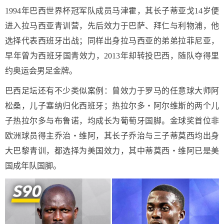
1994年巴西世界杯冠军队成员马津霍，其长子蒂亚戈14岁便
进入拉马西亚青训营，先后效力于巴萨、拜仁与利物浦，他
选择代表西班牙出战；同样出身拉马西亚的弟弟拉菲尼亚，
早年曾为西班牙国青效力，2013年却转投巴西，随队夺得里
约奥运会男足金牌。
巴西足坛还有不少类似案例：曾效力于罗马的任意球大师阿
松桑，儿子塞纳归化西班牙；热拉尔多・阿尔维斯的两个儿
子热拉尔多与布鲁诺，均成长为葡萄牙国脚。金球奖首位非
欧洲球员得主乔治・维阿，其长子乔治与三子蒂莫西均出身
大巴黎青训，都选择为美国效力，其中蒂莫西・维阿已是美
国成年队国脚。