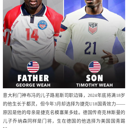
意大利门神布冯的儿子路易斯司职边锋，2024年底将满18岁
的他生长于都灵，但今年3月却选择为捷克U18国青效力——
原因是他的母亲是捷克名模塞莱多娃。德国传奇克林斯曼的
儿子乔纳森同样是门将，生在德国的他选择为美国国青踢