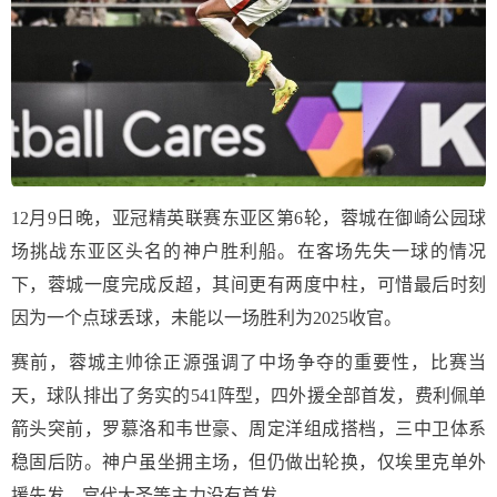
12月9日晚，亚冠精英联赛东亚区第6轮，蓉城在御崎公园球
场挑战东亚区头名的神户胜利船。在客场先失一球的情况
下，蓉城一度完成反超，其间更有两度中柱，可惜最后时刻
因为一个点球丢球，未能以一场胜利为2025收官。
赛前，蓉城主帅徐正源强调了中场争夺的重要性，比赛当
天，球队排出了务实的541阵型，四外援全部首发，费利佩单
箭头突前，罗慕洛和韦世豪、周定洋组成搭档，三中卫体系
稳固后防。神户虽坐拥主场，但仍做出轮换，仅埃里克单外
援先发，宫代大圣等主力没有首发。