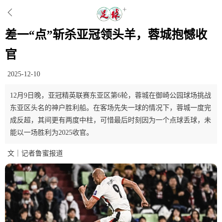
差一“点”斩杀亚冠领头羊，蓉城抱憾收
官
2025-12-10
12月9日晚，亚冠精英联赛东亚区第6轮，蓉城在御崎公园球场挑战
东亚区头名的神户胜利船。在客场先失一球的情况下，蓉城一度完
成反超，其间更有两度中柱，可惜最后时刻因为一个点球丢球，未
能以一场胜利为2025收官。
文｜记者鲁蜜报道