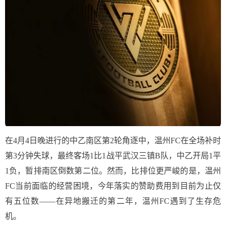
在4月4日晚进行的中乙南区第2轮角逐中，温州FC在全场补时
第3分钟失球，最终客场1比1战平武汉三镇B队，中乙开局1平
1负，暂排南区倒数第二位。然而，比排位更严峻的是，温州
FC当前面临的经营困境，今年落实的赞助费用到目前为止仅
有五位数——在异地搬迁的第二年，温州FC遇到了生存危
机。