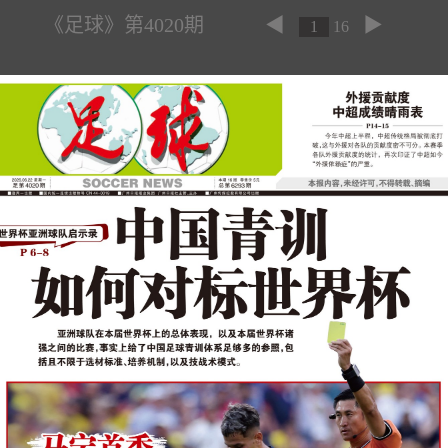
《足球》第4020期
◀
▶
1
16