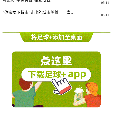
粤超和“平民英雄”相互成就
05-11
“你家楼下超市”走出的城市英雄——粤超射手榜的温度与深度
05-11