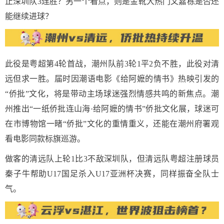
止深圳队3连胜？另一个看点，则是金靴大热门文嘉栋是否还
能继续进球？
此役是粤超第4轮首战，潮州队前3轮1平2负不胜，此役对清
远但求一胜。届时因潮语电影《给阿嬷的情书》热映引发的
“侨批”文化，将是带动主场球迷强烈情感共鸣的新焦点。潮
州推出“一纸侨批连山海·给阿嬷的情书”侨批文化展，球迷可
在市博物馆一睹“侨批”文化的重情重义，还能在潮州府署观
看电影同款标旗巡游。
做客的清远队上轮1比3不敌深圳队，但清远队粤超注册球员
秦子牛帮助U17国足杀入U17亚洲杯决赛，同样振奋全队士
气。