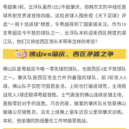
粤超第3轮，云浮队虽然1比2不敌肇庆，但韩杰文的中线任意
球吊射世界波技惊四座。这粒进球入围央视《天下足球》评
选“一周十佳进球”榜首，令粤超得到了国家级关注。作为10
支粤超迄今不胜的球队之一，云浮队本轮迎来西区榜首的湛
江队，他们又将给西区领头羊带来怎样的考验？
佛山队是粤超迄今唯一零失球的球队，也是西区4支不败球队
之一。肇庆队是西区攻击力并列最强的球队，前3轮攻入6
球。佛山队不仅防守固若金汤，上轮也打破进球荒，主场雨
战攻入3球还取得粤超首胜。士气高涨的佛山连续坐镇主场，
直指零封对手的连胜。巧合的是，做客的肇庆队长恰是佛山
玻璃公司销售员，白天上班晚上驱车近百公里到肇庆训练。
本轮，他坐镇的防线要在工作地接受挑战。