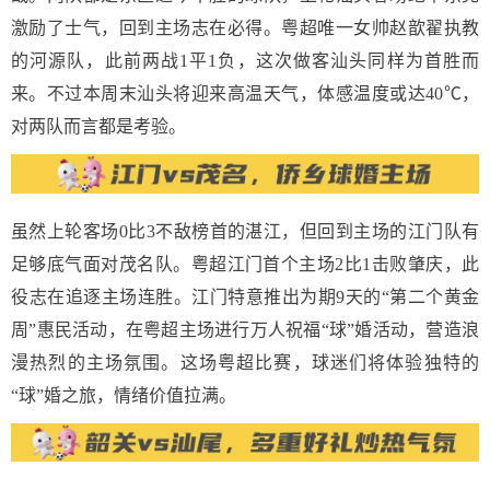
激励了士气，回到主场志在必得。粤超唯一女帅赵歆翟执教
的河源队，此前两战1平1负，这次做客汕头同样为首胜而
来。不过本周末汕头将迎来高温天气，体感温度或达40℃，
对两队而言都是考验。
虽然上轮客场0比3不敌榜首的湛江，但回到主场的江门队有
足够底气面对茂名队。粤超江门首个主场2比1击败肇庆，此
役志在追逐主场连胜。江门特意推出为期9天的“第二个黄金
周”惠民活动，在粤超主场进行万人祝福“球”婚活动，营造浪
漫热烈的主场氛围。这场粤超比赛，球迷们将体验独特的
“球”婚之旅，情绪价值拉满。