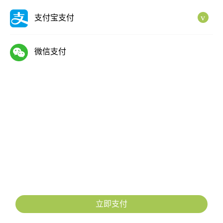
支付宝支付
微信支付
立即支付