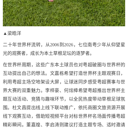
▲梁皓洋
二十年世界杯流转，从2006到2026，七位南粤少年从仰望星
光的观赛者，成长为本土草根足坛的逐梦者。
在世界杯周期，这些广东本土球员也对粤超破圈与世界杯的
互动提出自己的想法。文嘉栋希望打造世界杯主题观赛日，
利用粤超主场空地架设大屏，让球迷同步感受粤超赛事与世
界大赛的双重魅力。李梓豪、何炫樟希望粤超推出世界杯主
题互动活动、竞猜与趣味环节，以全民热度带动草根足球氛
围。杜文昌提出线上线下联动推广，依托商圈文旅资源开展
线下观赛互动，借助短视频平台对标世界杯名场面传播粤超
精彩瞬间。董嘉煌、李启涛则建议打造主题专场、适时邀请