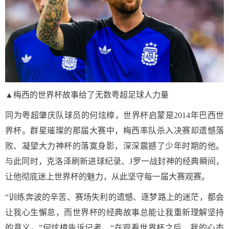
▲梅西的世界杯故事给了无数粤超足球人力量
同为粤超肇庆队球员的何炫樟，世界杯启蒙是2014年巴西世
界杯。群星璀璨的那届大赛中，梅西率队杀入决赛却遗憾落
败、凝望大力神杯的落寞身影，深深震撼了少年时期的他。
与此同时，克洛泽刷新进球纪录、J罗一战封神的经典瞬间，
让他彻底迷上世界杯的魅力，从此坚守每一届大赛观赛。
“训练奔波的辛苦、赛场失利的遗憾、逐梦路上的迷茫，都会
让我心生懈怠，而世界杯的经典故事总能让我重新理解坚持
的意义。”何炫樟告诉记者，“在观看世界杯之后，我的心态