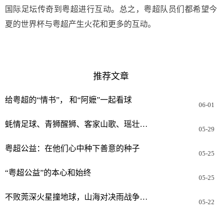
国际足坛传奇到粤超进行互动。总之，粤超队员们都希望今
夏的世界杯与粤超产生火花和更多的互动。
推荐文章
给粤超的“情书”， 和“阿嬷”一起看球
06-01
蚝情足球、青狮醒狮、客家山歌、瑶壮风情夜……粤超第5轮看球像过年
05-29
粤超公益：在他们心中种下善意的种子
05-25
“粤超公益”的本心和始终
05-25
不败莞深火星撞地球，山海对决雨战争首胜！粤超第4轮互爆局？
05-22