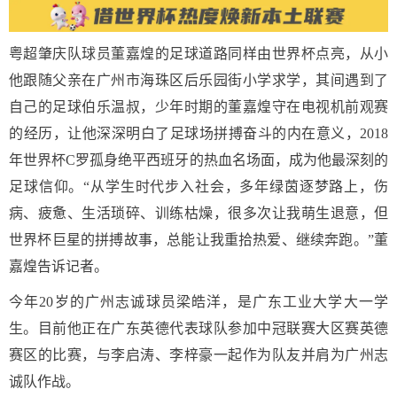
粤超肇庆队球员董嘉煌的足球道路同样由世界杯点亮，从小
他跟随父亲在广州市海珠区后乐园街小学求学，其间遇到了
自己的足球伯乐温叔，少年时期的董嘉煌守在电视机前观赛
的经历，让他深深明白了足球场拼搏奋斗的内在意义，2018
年世界杯C罗孤身绝平西班牙的热血名场面，成为他最深刻的
足球信仰。“从学生时代步入社会，多年绿茵逐梦路上，伤
病、疲惫、生活琐碎、训练枯燥，很多次让我萌生退意，但
世界杯巨星的拼搏故事，总能让我重拾热爱、继续奔跑。”董
嘉煌告诉记者。
今年20岁的广州志诚球员梁皓洋，是广东工业大学大一学
生。目前他正在广东英德代表球队参加中冠联赛大区赛英德
赛区的比赛，与李启涛、李梓豪一起作为队友并肩为广州志
诚队作战。