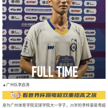
▲广州队李启涛
身为广州体育学院足球学院大一学子，20岁的李梓豪是粤超