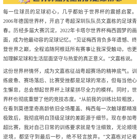
每一位球员的足球初心，几乎都始于世界杯的震撼启蒙。
2006年德国世界杯，开启了粤超深圳队队员文嘉栋的足球青
春。历经多届大赛沉淀，2022年卡塔尔世界杯梅西圆梦的画
面，成为他最动容的足球记忆。“见证梅西背负多年遗憾、终
登世界之巅，全程追随阿根廷所有赛事让我深受触动，也更
加理解足球和生活层面坚守与热爱的真正意义。”文嘉栋说。
这份世界杯情怀，成为文嘉栋征战粤超赛场的精神底气。训
练疲惫、赛场落后、比赛受挫都是足球的常态，但每当他心
生懈怠，总会想起世界杯上球星拼尽全力的模样。同时，世
界杯也彻底重塑了他的竞技态度。“从前我的训练比较粗放，
在看到莫德里奇高龄依旧全场覆盖、梅西每一次触球都精准
极致后，我彻底明白顶级足球的差距源于细节。现在参加粤
超比赛，我对自己日常的训练要求就是专注细致，无论顺境
逆境，都坚守到最后一秒，绝不轻言放弃。”文嘉栋对记者