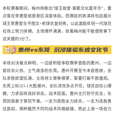
本轮赛事期间，梅州将推出“球王故里·客都文化嘉年华”，重
点落在李惠堂故居景区深度体验。而赛前的表演将包括展示
球王李惠堂生平图文+老球衣复刻秀，以此激励年轻一代球员
在场上努力拼搏。主场情怀满满，就看梅州能不能借势拿下
这关键的3分了。
本场对决看点鲜明，一边是积极争取赛季首胜的惠州，一边
是状态火热、士气高涨的东莞。惠州开赛至今未尝胜绩，全
队求胜欲望拉满，主场将士摩拳擦掌，誓要打破不胜僵局。
东莞上轮以5-1大胜潮州，全队进攻多点开花，球员自信心爆
棚，力求延续良好状态。战术层面，惠州主打防守反击，东
莞则是善于掌控节奏。一支为首胜全力拼杀，一支为连胜勇
往直前，两种截然不同的战术风格碰撞，势必上演一场张力