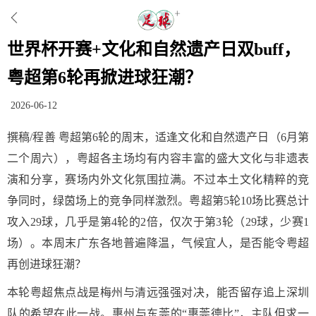
世界杯开赛+文化和自然遗产日双buff，
粤超第6轮再掀进球狂潮？
2026-06-12
撰稿/程善 粤超第6轮的周末，适逢文化和自然遗产日（6月第
二个周六），粤超各主场均有内容丰富的盛大文化与非遗表
演和分享，赛场内外文化氛围拉满。不过本土文化精粹的竞
争同时，绿茵场上的竞争同样激烈。粤超第5轮10场比赛总计
攻入29球，几乎是第4轮的2倍，仅次于第3轮（29球，少赛1
场）。本周末广东各地普遍降温，气候宜人，是否能令粤超
再创进球狂潮？
本轮粤超焦点战是梅州与清远强强对决，能否留存追上深圳
队的希望在此一战。惠州与东莞的“惠莞德比”，主队但求一