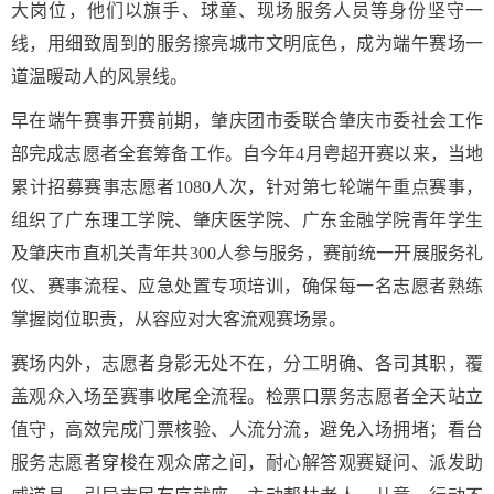
大岗位，他们以旗手、球童、现场服务人员等身份坚守一
线，用细致周到的服务擦亮城市文明底色，成为端午赛场一
道温暖动人的风景线。
早在端午赛事开赛前期，肇庆团市委联合肇庆市委社会工作
部完成志愿者全套筹备工作。自今年4月粤超开赛以来，当地
累计招募赛事志愿者1080人次，针对第七轮端午重点赛事，
组织了广东理工学院、肇庆医学院、广东金融学院青年学生
及肇庆市直机关青年共300人参与服务，赛前统一开展服务礼
仪、赛事流程、应急处置专项培训，确保每一名志愿者熟练
掌握岗位职责，从容应对大客流观赛场景。
赛场内外，志愿者身影无处不在，分工明确、各司其职，覆
盖观众入场至赛事收尾全流程。检票口票务志愿者全天站立
值守，高效完成门票核验、人流分流，避免入场拥堵；看台
服务志愿者穿梭在观众席之间，耐心解答观赛疑问、派发助