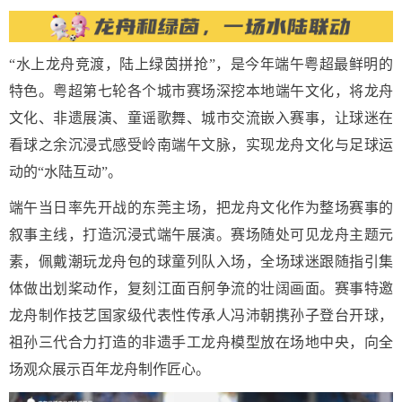
“水上龙舟竞渡，陆上绿茵拼抢”，是今年端午粤超最鲜明的
特色。粤超第七轮各个城市赛场深挖本地端午文化，将龙舟
文化、非遗展演、童谣歌舞、城市交流嵌入赛事，让球迷在
看球之余沉浸式感受岭南端午文脉，实现龙舟文化与足球运
动的“水陆互动”。
端午当日率先开战的东莞主场，把龙舟文化作为整场赛事的
叙事主线，打造沉浸式端午展演。赛场随处可见龙舟主题元
素，佩戴潮玩龙舟包的球童列队入场，全场球迷跟随指引集
体做出划桨动作，复刻江面百舸争流的壮阔画面。赛事特邀
龙舟制作技艺国家级代表性传承人冯沛朝携孙子登台开球，
祖孙三代合力打造的非遗手工龙舟模型放在场地中央，向全
场观众展示百年龙舟制作匠心。