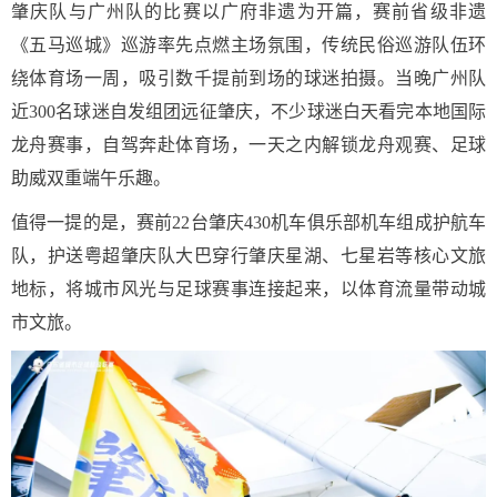
肇庆队与广州队的比赛以广府非遗为开篇，赛前省级非遗
《五马巡城》巡游率先点燃主场氛围，传统民俗巡游队伍环
绕体育场一周，吸引数千提前到场的球迷拍摄。当晚广州队
近300名球迷自发组团远征肇庆，不少球迷白天看完本地国际
龙舟赛事，自驾奔赴体育场，一天之内解锁龙舟观赛、足球
助威双重端午乐趣。
值得一提的是，赛前22台肇庆430机车俱乐部机车组成护航车
队，护送粤超肇庆队大巴穿行肇庆星湖、七星岩等核心文旅
地标，将城市风光与足球赛事连接起来，以体育流量带动城
市文旅。