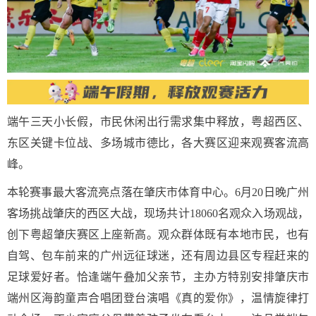
端午三天小长假，市民休闲出行需求集中释放，粤超西区、
东区关键卡位战、多场城市德比，各大赛区迎来观赛客流高
峰。
本轮赛事最大客流亮点落在肇庆市体育中心。6月20日晚广州
客场挑战肇庆的西区大战，现场共计18060名观众入场观战，
创下粤超肇庆赛区上座新高。观众群体既有本地市民，也有
自驾、包车前来的广州远征球迷，还有周边县区专程赶来的
足球爱好者。恰逢端午叠加父亲节，主办方特别安排肇庆市
端州区海韵童声合唱团登台演唱《真的爱你》，温情旋律打