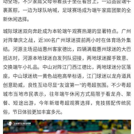
动全场，不少家庭父母带着孩子坐在看台上，一边品尝端午
裹蒸粽，一边为球队呐喊，足球赛场成为端午家庭团聚的全
新休闲选择。
城际球迷双向奔赴成为本轮端午观赛热潮的显著特点。广州
对阵肇庆之战，近300名广州球迷提前两小时在体育场外集
结。河源主场迎战惠州客家德比，四辆满载惠州球迷的大巴
抵达时，河源本地球迷自发列队迎接，两地球迷握手致意、
交换端午小礼品。中山对阵江门西江德比，两地球迷分区落
座，中山球迷统一黄色战袍高举标语，江门球迷以龙舟道具
创意助威，良性互动尽显“友谊第一”的粤超氛围。不少粤超
城市当地市民表示，往年端午休闲方式局限于看龙舟、聚
餐、短途出游，今年新增粤超观赛选择，竞技搭配传统民
俗，节日体验更加丰富多元。