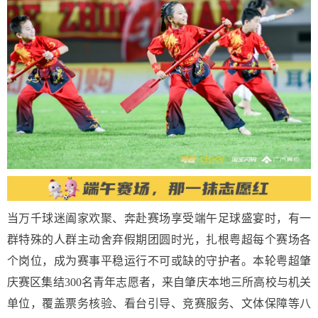
当万千球迷阖家欢聚、奔赴赛场享受端午足球盛宴时，有一
群特殊的人群主动舍弃假期团圆时光，扎根粤超每个赛场各
个岗位，成为赛事平稳运行不可或缺的守护者。本轮粤超肇
庆赛区集结300名青年志愿者，来自肇庆本地三所高校与机关
单位，覆盖票务核验、看台引导、竞赛服务、文体保障等八