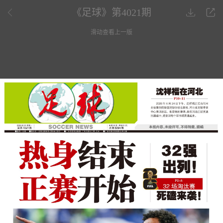
《足球》第4021期
滑动查看上一版
第一版
第二版
热身结束 正赛开始
世界杯扩军的 “虽然
32强出列！32场淘汰赛死磕来袭！
美加墨世界杯小组赛落幕，72
沈祥福在河北